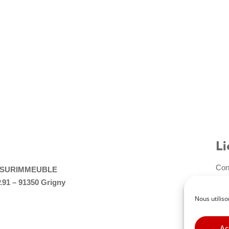
Li
Con
ASSURIMMEUBLE
Inf
P.91 – 91350 Grigny
Cha
Nous utiliso
Conf
Pol
Ac