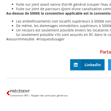
Fuite sur joint avant vanne d’arrêt général (couper l’eau
Fuite sur joint de parcours ((joint d’une canalisation co
Au-dessus de 5000€ la convention applicable est la convent
Les embellissements non locatifs supérieurs à 5000€ sont
De même, les dommages immobiliers supérieurs à 5000€ 
Un recours est seulement possible envers les locataires 
lui seulement possible s’ils sont assurés en RC dans le 
#assurimmeuble #risquesdusager
Parta
LinkedIn
PRÉCÉDENT
Convention IRSI | Rappel des principes généraux