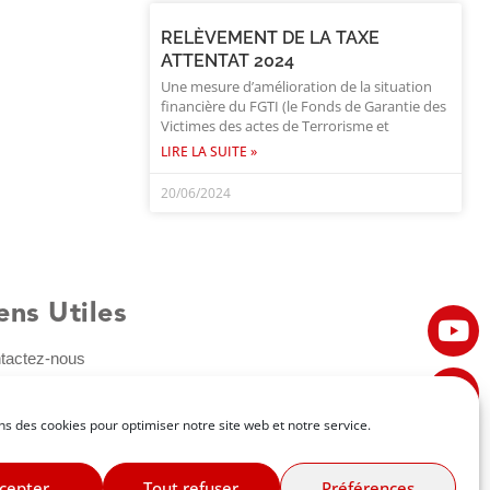
RELÈVEMENT DE LA TAXE
ATTENTAT 2024
Une mesure d’amélioration de la situation
financière du FGTI (le Fonds de Garantie des
Victimes des actes de Terrorisme et
LIRE LA SUITE »
20/06/2024
ens Utiles
tactez-nous
ormations légales
rte de la Médiation
ns des cookies pour optimiser notre site web et notre service.
identialité
Demander
itique en matière de cookies
votre devis
cepter
Tout refuser
Préférences