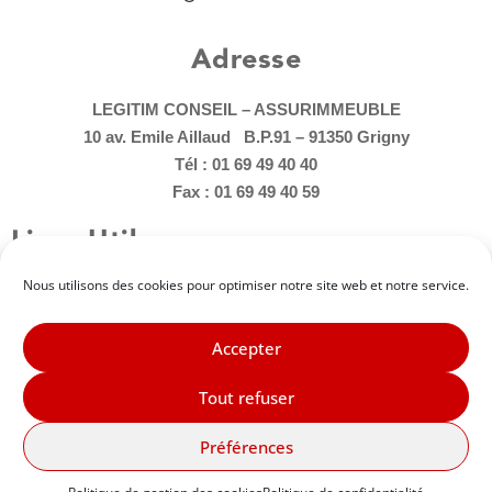
Adresse
LEGITIM CONSEIL – ASSURIMMEUBLE
10 av. Emile Aillaud B.P.91 – 91350 Grigny
Tél : 01 69 49 40 40
Fax : 01 69 49 40 59
Liens Utiles
Nous utilisons des cookies pour optimiser notre site web et notre service.
Contactez-nous
Informations légales
Charte de la Médiation
Accepter
Confidentialité
Tout refuser
Politique en matière de cookies
Préférences
2022 Tous droits réservés
Une réalisation Dilogis