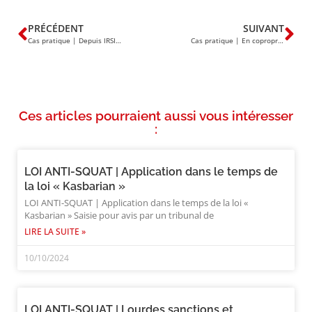
PRÉCÉDENT
SUIVANT
Cas pratique | Depuis IRSI, une franchise dégât des eaux a t’elle encore un intérêt ?
Cas pratique | En copropriété, quelles assurances interviennent en cas de vol avec effraction ?
Ces articles pourraient aussi vous intéresser
:
LOI ANTI-SQUAT | Application dans le temps de
la loi « Kasbarian »
LOI ANTI-SQUAT | Application dans le temps de la loi «
Kasbarian » Saisie pour avis par un tribunal de
LIRE LA SUITE »
10/10/2024
LOI ANTI-SQUAT | Lourdes sanctions et